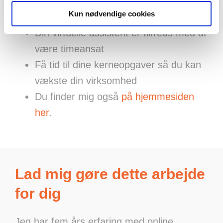
Lad din assistent lave din online
Kun nødvendige cookies
markedsføring for dig
Din virtuelle assistent er tilfreds med at
være timeansat
Få tid til dine kerneopgaver så du kan
vækste din virksomhed
Du finder mig også
på hjemmesiden
her
.
Lad mig gøre dette arbejde
for dig
Jeg har fem års erfaring med online